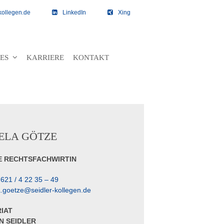
kollegen.de
LinkedIn
Xing
TES
KARRIERE
KONTAKT
LA GÖTZE
E RECHTSFACHWIRTIN
7621 / 4 22 35 – 49
.goetze@seidler-kollegen.de
IAT
N SEIDLER