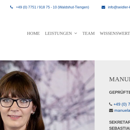
+49 (0) 7751 / 918 75 - 10 (Waldshut-Tiengen)
info@seidler-
HOME
LEISTUNGEN
TEAM
WISSENSWER
MANUE
GEPRÜFT
+49 (0) 
manuela
SEKRETAR
SEBASTIA