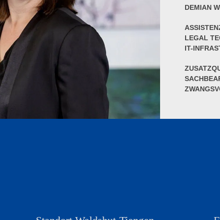
DEMIAN 
ASSISTE
LEGAL T
IT-INFRA
ZUSATZQU
SACHBEAR
ZWANGSV