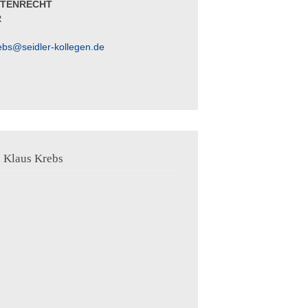
KTENRECHT
R
ebs@seidler-kollegen.de
. Klaus Krebs