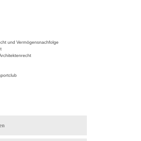
recht und Vermögensnachfolge
t
rchitektenrecht
portclub
ten