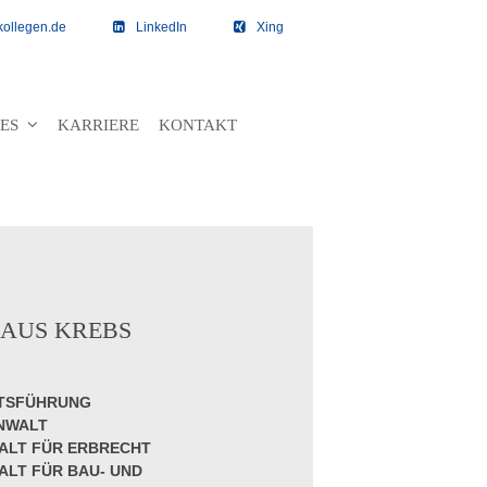
kollegen.de
LinkedIn
Xing
TES
KARRIERE
KONTAKT
LAUS KREBS
TSFÜHRUNG
NWALT
ALT FÜR ERBRECHT
LT FÜR BAU- UND