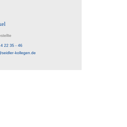
kel
stellte
 4 22 35 - 46
@seidler-kollegen.de