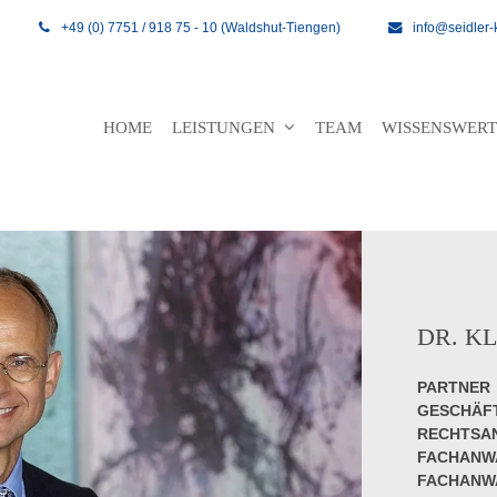
+49 (0) 7751 / 918 75 - 10 (Waldshut-Tiengen)
info@seidler-
HOME
LEISTUNGEN
TEAM
WISSENSWER
DR. K
PARTNER
GESCHÄF
RECHTSA
FACHANW
FACHANWA