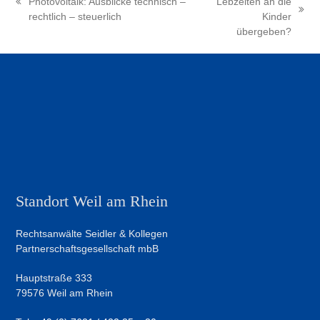
Photovoltaik: Ausblicke technisch –
Lebzeiten an die
vorheriger
Nächster
rechtlich – steuerlich
Kinder
Beitrag:
Beitrag:
übergeben?
Standort Weil am Rhein
Rechtsanwälte Seidler & Kollegen
Partnerschaftsgesellschaft mbB
Hauptstraße 333
79576 Weil am Rhein