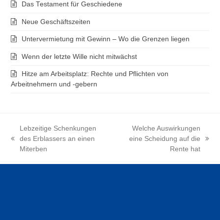
Das Testament für Geschiedene
Neue Geschäftszeiten
Untervermietung mit Gewinn – Wo die Grenzen liegen
Wenn der letzte Wille nicht mitwächst
Hitze am Arbeitsplatz: Rechte und Pflichten von
Arbeitnehmern und -gebern
Lebzeitige Schenkungen
Welche Auswirkungen
des Erblassers an einen
eine Scheidung auf die
vorheriger
Nächster
Miterben
Rente hat
Beitrag:
Beitrag: