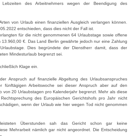
u Lebzeiten des Arbeitnehmers wegen der Beendigung des
e Arten von Urlaub einen finanziellen Ausgleich verlangen können.
5.2022 entschieden, dass dies nicht der Fall ist.
erlangten für die nicht genommenen 64 Urlaubstage sowie offene
n 13.960,00 €. Das Land Berlin gewährte jedoch nur eine Zahlung
rlaubstage. Dies begründete der Dienstherr damit, dass der
eten Mindesturlaub begrenzt sei.
hließlich Klage ein.
er Anspruch auf finanzielle Abgeltung des Urlaubsanspruches
er fünftägigen Arbeitswoche sei dieser Anspruch aber auf den
ub von 20 Urlaubstagen pro Kalenderjahr begrenzt. Mehr als diese
 Rechtsprechung des Europäischen Gerichtshofs pro Jahr nicht
ntschädigen, wenn der Urlaub wie hier wegen Tod nicht genommen
leisteten Überstunden sah das Gericht schon gar keine
iese Mehrarbeit nämlich gar nicht angeordnet. Die Entscheidung