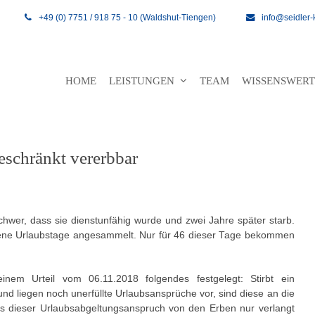
+49 (0) 7751 / 918 75 - 10 (Waldshut-Tiengen)
info@seidler-
HOME
LEISTUNGEN
TEAM
WISSENSWER
eschränkt vererbbar
chwer, dass sie dienstunfähig wurde und zwei Jahre später starb.
mene Urlaubstage angesammelt. Nur für 46 dieser Tage bekommen
inem Urteil vom 06.11.2018 folgendes festgelegt: Stirbt ein
und liegen noch unerfüllte Urlaubsansprüche vor, sind diese an die
s dieser Urlaubsabgeltungsanspruch von den Erben nur verlangt