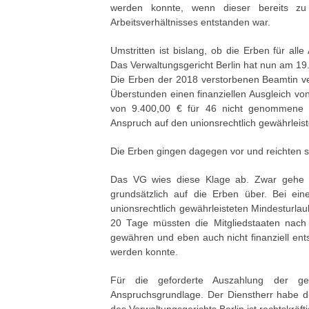
werden konnte, wenn dieser bereits z
Arbeitsverhältnisses entstanden war.
Umstritten ist bislang, ob die Erben für all
Das Verwaltungsgericht Berlin hat nun am 19.0
Die Erben der 2018 verstorbenen Beamtin v
Überstunden einen finanziellen Ausgleich vo
von 9.400,00 € für 46 nicht genommene U
Anspruch auf den unionsrechtlich gewährleist
Die Erben gingen dagegen vor und reichten sc
Das VG wies diese Klage ab. Zwar gehe d
grundsätzlich auf die Erben über. Bei ein
unionsrechtlich gewährleisteten Mindesturla
20 Tage müssten die Mitgliedstaaten nach
gewähren und eben auch nicht finanziell e
werden konnte.
Für die geforderte Auszahlung der ge
Anspruchsgrundlage. Der Dienstherr habe d